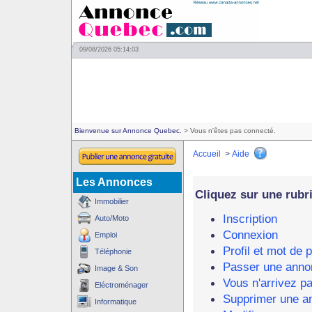
09/08/2026 05:14:03
Bienvenue sur Annonce Quebec.
> Vous n'êtes pas connecté.
Accueil
>
Aide
Les Annonces
Cliquez sur une rubri
Immobilier
Inscription
Auto/Moto
Connexion
Emploi
Profil et mot de 
Téléphonie
Passer une anno
Image & Son
Vous n'arrivez p
Eléctroménager
Supprimer une a
Informatique