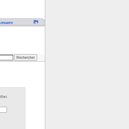
nnuaire
fier.