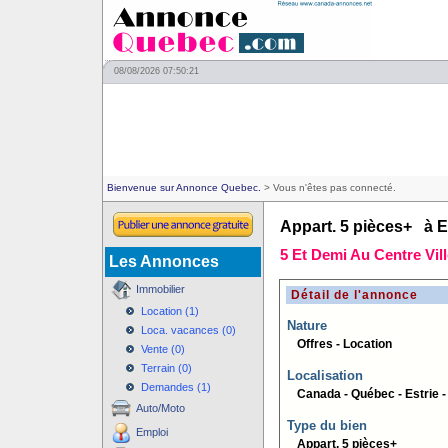
08/08/2026 07:50:21
Bienvenue sur Annonce Quebec.
> Vous n'êtes pas connecté.
Appart. 5 pièces+ à E
5 Et Demi Au Centre Vil
Les Annonces
Immobilier
Détail de l'annonce
Location (1)
Nature
Loca. vacances (0)
Offres - Location
Vente (0)
Terrain (0)
Localisation
Demandes (1)
Canada - Québec - Estrie 
Auto/Moto
Type du bien
Emploi
Appart. 5 pièces+