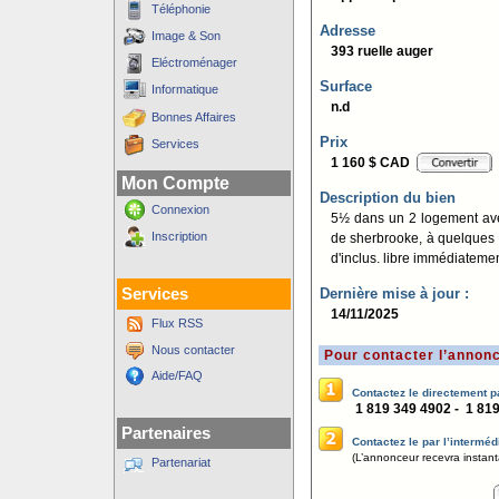
Téléphonie
Adresse
Image & Son
393 ruelle auger
Eléctroménager
Surface
Informatique
n.d
Bonnes Affaires
Prix
Services
1 160 $ CAD
Mon Compte
Description du bien
Connexion
5½ dans un 2 logement avec
Inscription
de sherbrooke, à quelques 
d'inclus. libre immédiateme
Services
Dernière mise à jour :
14/11/2025
Flux RSS
Nous contacter
Pour contacter l’annon
Aide/FAQ
Contactez le directement p
1 819 349 4902 - 1 81
Partenaires
Contactez le par l’intermédi
(L’annonceur recevra instant
Partenariat