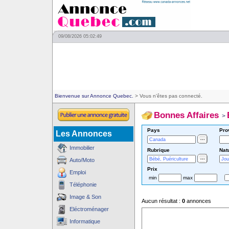
09/08/2026 05:02:49
Bienvenue sur Annonce Quebec.
> Vous n'êtes pas connecté.
Bonnes Affaires
>
Pays
Pro
Les Annonces
Immobilier
Rubrique
Nat
Auto/Moto
Prix
Emploi
min
max
Téléphonie
Image & Son
Aucun résultat :
0
annonces
Eléctroménager
Informatique