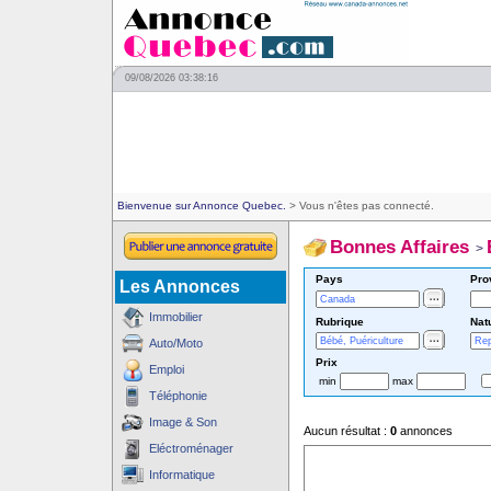
09/08/2026 03:38:16
Bienvenue sur Annonce Quebec.
> Vous n'êtes pas connecté.
Bonnes Affaires
>
Pays
Pro
Les Annonces
Immobilier
Rubrique
Nat
Auto/Moto
Prix
Emploi
min
max
Téléphonie
Image & Son
Aucun résultat :
0
annonces
Eléctroménager
Informatique