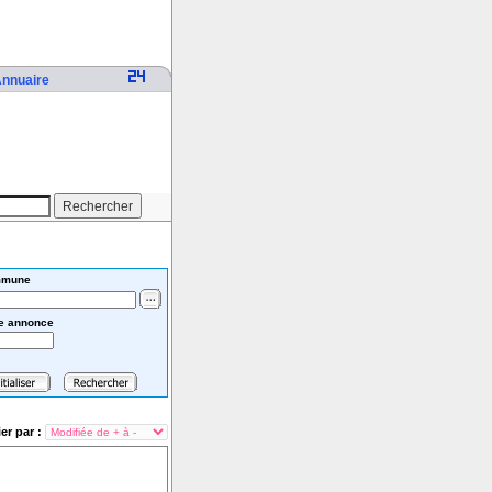
nnuaire
mune
e annonce
ier par :