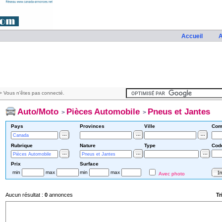
Accueil
A
 Vous n'êtes pas connecté.
Auto/Moto
Pièces Automobile
Pneus et Jantes
>
>
Pays
Provinces
Ville
Com
Rubrique
Nature
Type
Cod
Prix
Surface
min
max
min
max
Avec photo
Aucun résultat :
0
annonces
Tr