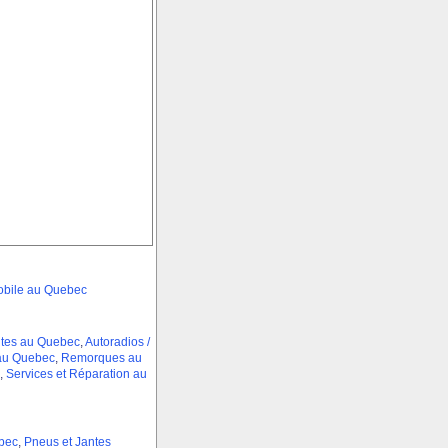
obile au Quebec
ntes au Quebec
,
Autoradios /
 au Quebec
,
Remorques au
,
Services et Réparation au
bec
,
Pneus et Jantes