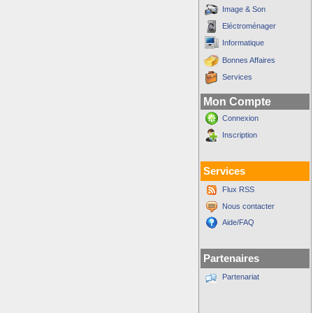
Image & Son
Eléctroménager
Informatique
Bonnes Affaires
Services
Mon Compte
Connexion
Inscription
Services
Flux RSS
Nous contacter
Aide/FAQ
Partenaires
Partenariat