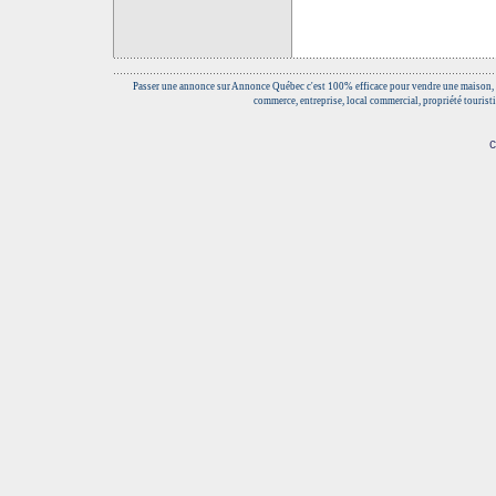
Passer une annonce sur Annonce Québec c'est 100% efficace pour vendre une maison, 
commerce, entreprise, local commercial, propriété touristi
c