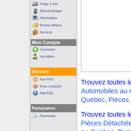
Image & Son
Eléctroménager
Informatique
Bonnes Affaires
Services
Mon Compte
Connexion
Inscription
Services
Flux RSS
Trouvez toutes l
Nous contacter
Automobiles au
Aide/FAQ
Quebec
,
Pièces
Partenaires
Trouvez toutes l
Partenariat
Pièces Détaché