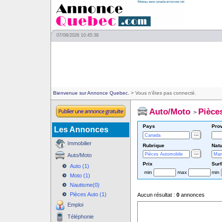
07/08/2026 10:45:38
Bienvenue sur Annonce Quebec.
> Vous n'êtes pas connecté.
Auto/Moto
Pièce
>
Pays
Pro
Les Annonces
Immobilier
Rubrique
Natu
Auto/Moto
Prix
Sur
Auto (1)
min
max
min
Moto (1)
Nautisme(0)
Pièces Auto (1)
Aucun résultat :
0
annonces
Emploi
Téléphonie